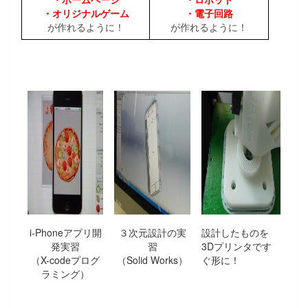
・オリジナルゲーム
・電子回路
が作れるように！
が作れるように！
i-Phoneアプリ開
３次元設計の実
設計したものを
発実習
習
3Dプリンタです
（X-codeプログ
（Solid Works）
ぐ形に！
ラミング）