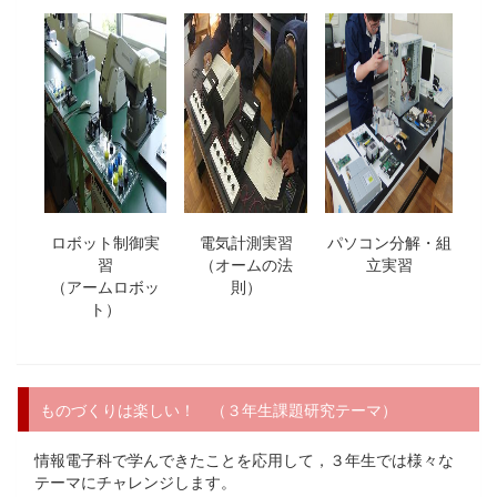
ロボット制御実
電気計測実習
パソコン分解・組
習
（オームの法
立実習
（アームロボッ
則）
ト）
ものづくりは楽しい！ （３年生課題研究テーマ）
情報電子科で学んできたことを応用して，３年生では様々な
テーマにチャレンジします。