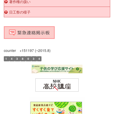
著作権の扱い
日工祭の様子
counter +151197 (~2015.8)
1
4
3
8
0
3
4