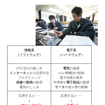
情報系
電子系
（ソフトウェア）
（ハードウェア）
パソコン
の使い方
電気
の基礎
インターネット
の活用方法
ハンダ付け
の技術
プログラミング
電子回路の基本
画像
や
動画
の処理
半導体や
電子部品
の基礎
通信のしくみ
モータ
や
センサ
の制御
応用すると･･･
応用すると･･･
↓
↓
・ホームページ
・ロボット