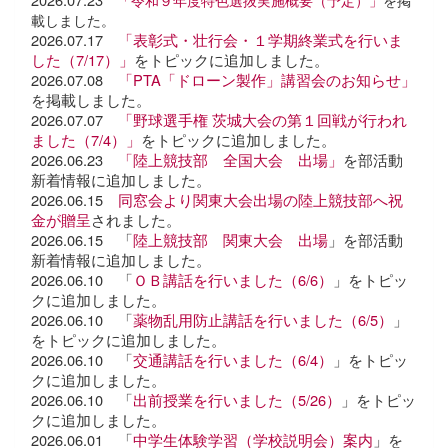
載しました。
2026.07.17
「表彰式・壮行会・１学期終業式を行いま
した（7/17）」
をトピックに追加しました。
2026.07.08
「PTA「ドローン製作」講習会のお知らせ」
を掲載しました。
2026.07.07
「野球選手権 茨城大会の第１回戦が行われ
ました（7/4）」
をトピックに追加しました。
2026.06.23
「陸上競技部 全国大会 出場」
を部活動
新着情報に追加しました。
2026.06.15
同窓会より関東大会出場の陸上競技部へ祝
金が贈呈
されました。
2026.06.15 「
陸上競技部 関東大会 出場
」を部活動
新着情報に追加しました。
2026.06.10 「
ＯＢ講話を行いました（6/6）
」をトピッ
クに追加しました。
2026.06.10 「
薬物乱用防止講話を行いました（6/5）
」
をトピックに追加しました。
2026.06.10 「
交通講話を行いました（6/4）
」をトピッ
クに追加しました。
2026.06.10 「
出前授業を行いました（5/26）
」をトピッ
クに追加しました。
2026.06.01 「
中学生体験学習（学校説明会）案内
」を