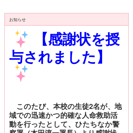
u
s
お知らせ
【感謝状を授
与されました】
このたび、本校の生徒2名が、地
域での迅速かつ的確な人命救助活
動を行ったとして、ひたちなか警
察署（本田淳一署長）より感謝状