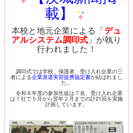
載】
本校と地元企業による「
デュ
アルシステム調印式
」が執り
行われました！
調印式では学校、保護者、受け入れ企業の三
者による
企業派遣実習提携協定書
が結ばれまし
た。
令和８年度の参加生徒は７名、受け入れ企業
は７社で５月から翌年２月までの計21回を実施
計画しています。