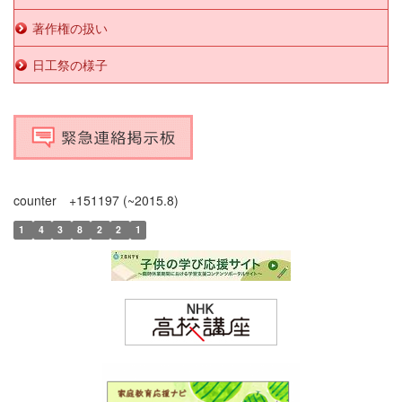
著作権の扱い
日工祭の様子
counter +151197 (~2015.8)
1
4
3
8
2
2
1