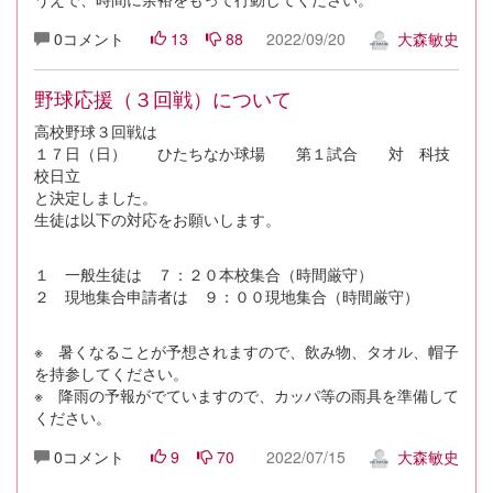
0コメント
13
88
2022/09/20
大森敏史
野球応援（３回戦）について
高校野球３回戦は
１７日（日） ひたちなか球場 第１試合 対 科技
校日立
と決定しました。
生徒は以下の対応をお願いします。
１ 一般生徒は ７：２０本校集合（時間厳守）
２ 現地集合申請者は ９：００現地集合（時間厳守）
※ 暑くなることが予想されますので、飲み物、タオル、帽子
を持参してください。
※ 降雨の予報がでていますので、カッパ等の雨具を準備して
ください。
0コメント
9
70
2022/07/15
大森敏史