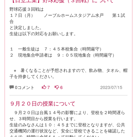
野球応援３回戦は
１７日（月） ノーブルホームスタジアム水戸 第１試
合
と決定しました。
生徒は以下の対応をお願いします。
１ 一般生徒は ７：４５本校集合（時間厳守）
２ 現地集合申請者は ９：０５現地集合（時間厳守）
※ 暑くなることが予想されますので、飲み物、タオル、帽
子を持参してください。
0コメント
7
6
2023/07/15
９月２０日の授業について
９月２０日は台風１４号の影響により、登校を２時間遅ら
せ、３時間目から授業を行います。
生徒のみなさんは１０：４５までに登校となりますが、公共
交通機関の運行状況など、安全に登校できることを確認した
うえで、時間に余裕をもって行動してください。